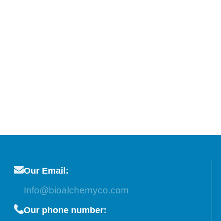
Our Email:
Info@bioalchemyco.com
Our phone number: